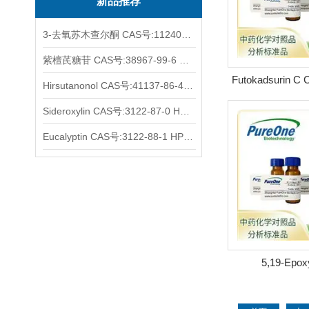
新品推荐
3-去氧苏木查尔酮 CAS号:112408-67-0 HPLC98%
紫檀芪糖苷 CAS号:38967-99-6 HPLC98%
Futokadsurin C
Hirsutanonol CAS号:41137-86-4 HPLC98%
91-7 HP
Sideroxylin CAS号:3122-87-0 HPLC98%
Eucalyptin CAS号:3122-88-1 HPLC98%
5,19-Epox
dimethoxycucurbi
ol