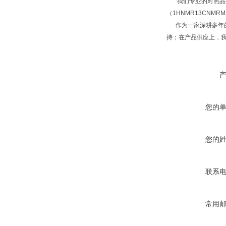
我们专业的对照品研
（1HNMR13CNM
作为一家深耕多年的
持；在产品供应上，
您的
您的
联系
常用