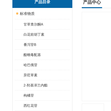
产品目录
产品中心
标准物质
甘草查尔酮A
白花前胡丁素
番泻苷B
酯蟾毒配基
哈巴俄苷
异荭草素
2-羟基泽兰内酯
枸橘苷
西红花苷