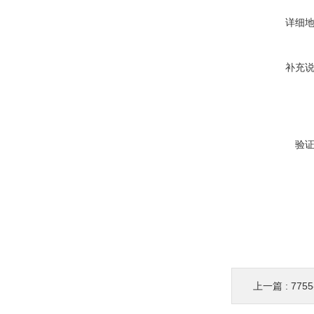
详细
补充
验
上一篇 :
7755-0