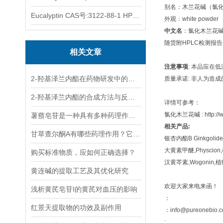
别名：木兰花碱（氯化物）；Esc
Eucalyptin CAS号:3122-88-1 HPLC98%
外观：white powder
中文名
：氯化木兰花
随货附HPLC检测报
相关文章
注意事项
: 本品应在
2-羟基泽兰内酯在药物研发中的应用
质量承诺: 非人为造
2-羟基泽兰内酯的合成方法与反应机制
详情可参考：
氯化木兰花碱 : http://www
薯蓣皂苷是一种具有多种药理作用和应用价值的天然化合物
相关产品:
甘草查尔酮A有哪些药理作用？它在医药领域有哪些应用？
银杏内酯B Ginkgolide
大黄素甲醚,Physcion,植
购买标准物质，应如何正确选择？
汉黄芩素,Wogonin,植物提
黄连碱的提取工艺及其优化研究
欢迎大家来电来函！
浅析黄芪皂苷I的黄芪对血压的影响
：
红景天提取物的功效及副作用
：info@pureonebio.
: