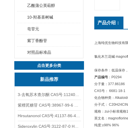
乙酰蒲公英萜醇
10-羟基喜树碱
产品介绍：
皂苷元
紫丁香酚苷
上海纯优生物科技有
对照品标准品
氯化木兰花碱 magnofl
点击更多分类
保存条件：低温保存，
产品编号
：P0294
新品推荐
分子量：377.86186
CAS号： 6681-18-1
3-去氧苏木查尔酮 CAS号:112408-67-0 HPLC98%
化合物种类：Alkaloi
分子式： C20H24ClN
紫檀芪糖苷 CAS号:38967-99-6 HPLC98%
规格：zui小标准规格
Hirsutanonol CAS号:41137-86-4 HPLC98%
英文名：magnoflorine 
纯度:≥98% 96%
Sideroxylin CAS号:3122-87-0 HPLC98%