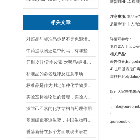
随货附HPLC检
注意事项
: 本品
相关文章
质量承诺: 非人
对照品与标准品你是不是也混淆概念了
详情可参考
龙血素A : http://ww
中药提取物还是中药吗，有哪些不同之处？
相关产品:
表告依春,Epigoitri
异槲皮苷/异槲皮素 对照品/标准品 PureOneBio® 说明书与应用指南
4’-去甲基表鬼臼毒素,4'
标准品的命名规律及注意事项
虎杖苷,Polydatin,
标准品是作为测定某种化学物质含量或活性时所需参照物质
欢迎大家来电来函
实验室标准物质的管理，实验人看过来！
：
：info@pureoneb
汉防己乙素的化学结构与药理作用
:
基因编辑赛道生变，中国生物科技公司挑战西方主导地位
:pureonebio
香蒲新苷在多个方面展现出潜在的应用价值