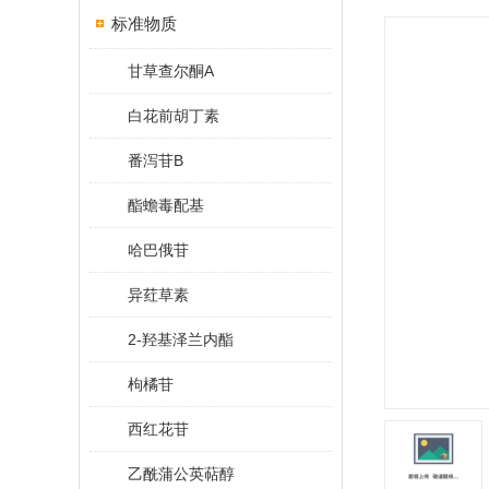
标准物质
甘草查尔酮A
白花前胡丁素
番泻苷B
酯蟾毒配基
哈巴俄苷
异荭草素
2-羟基泽兰内酯
枸橘苷
西红花苷
乙酰蒲公英萜醇