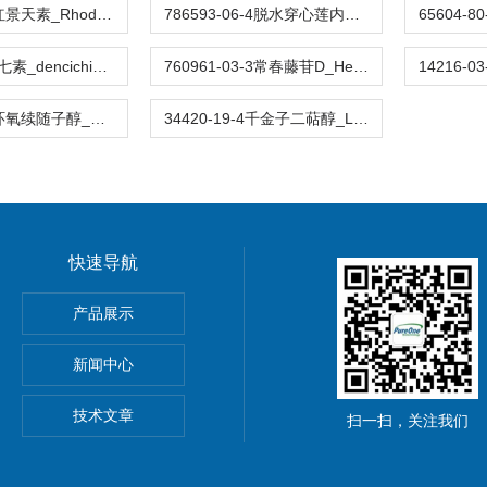
86831-54-1红景天素_Rhodiosin_标准品,对照品
786593-06-4脱水穿心莲内酯琥珀酸半酯_Dehydroandrographolide Succinat_标准品,对照品
5302-45-4三七素_dencichine_标准品,对照品
760961-03-3常春藤苷D_Hederacoside D_标准品,对照品
28649-60-7环氧续随子醇_Epoxylathyrol_标准品,对照品
34420-19-4千金子二萜醇_Lathyrol_标准品,对照品
快速导航
产品展示
新闻中心
技术文章
扫一扫，关注我们