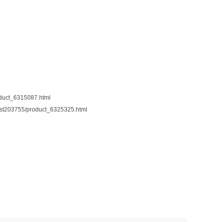
uct_6315087.html
03755/product_6325325.html
l