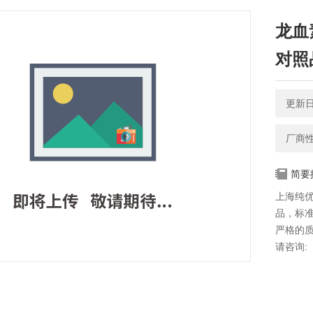
龙血素
对照
更新日期
厂商
简要
上海纯
品，标准品
严格的
请咨询: