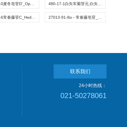
65604-80-0麦冬皂苷D'_Ophiopogonin D'_标准品,对照品
480-17-1白矢车菊苷元;白矢车菊素_leucocyanidin;leucocyanidol_标准品,对照品
14216-03-6常春藤苷C_Hederacoside C_标准品,对照品
27013-91-8α－常春藤皂苷_α-hederin_标准品,对照品
联系我们
24小时热线：
021-50278061