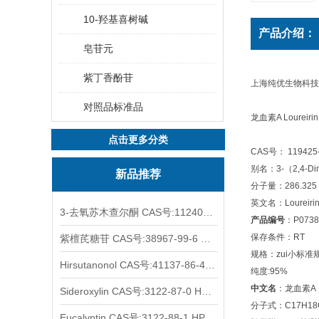
10-羟基喜树碱
产品介绍：
皂苷元
紫丁香酚苷
上海纯优生物科技
对照品标准品
龙血素A Lourei
点击更多分类
CAS号： 119425-
别名：3-（2,4-Dime
新品推荐
分子量：286.325
英文名：Loureirin
3-去氧苏木查尔酮 CAS号:112408-67-0 HPLC98%
产品编号
：P0738
保存条件：RT
紫檀芪糖苷 CAS号:38967-99-6 HPLC98%
规格：zui小标准
Hirsutanonol CAS号:41137-86-4 HPLC98%
纯度:95%
中文名
：龙血素A
Sideroxylin CAS号:3122-87-0 HPLC98%
分子式：C17H18
Eucalyptin CAS号:3122-88-1 HPLC98%