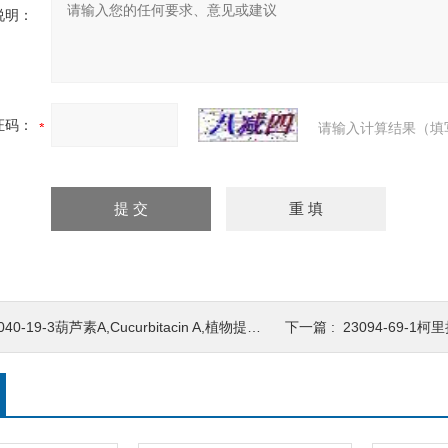
说明：
证码：
请输入计算结果（填
040-19-3葫芦素A,Cucurbitacin A,植物提取物,标准品,对照品,
下一篇 :
23094-69-1柯里拉京,C