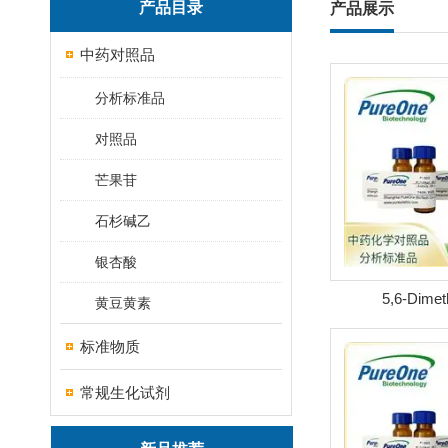
产品目录
产品展示
中药对照品
分析标准品
对照品
芒果苷
石杉碱乙
银杏酸
5,6-Dimet
黄豆黄素
isopropenylbe
标准物质
号:342
常规生化试剂