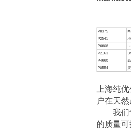
P8375
M
P2541
地
P6808
La
P2163
Br
P4660
蒜
P0554
麦
上海纯优
户在天然
我们专
的质量可