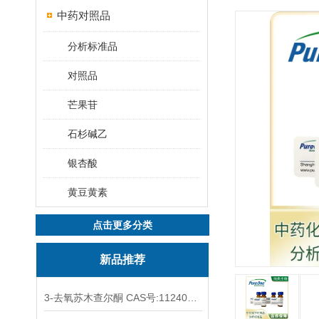
中药对照品
分析标准品
对照品
芒果苷
石杉碱乙
银杏酸
黄豆黄素
点击更多分类
新品推荐
3-去氧苏木查尔酮 CAS号:112408-67-0 HPLC98%