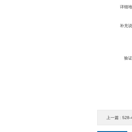
详细
补充
验
上一篇 :
528-48