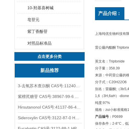
10-羟基喜树碱
产品介绍：
皂苷元
紫丁香酚苷
上海纯优生物科技有
对照品标准品
雷公藤内酯酮 Tripto
点击更多分类
英文名：Triptonide
分子量：358.39
新品推荐
来源：中药雷公藤的
分子式：C20H22O6
3-去氧苏木查尔酮 CAS号:112408-67-0 HPLC98%
别名：雷藤酮;（3bS,4aS,5aS
1,6（3H,6aH）-dione
紫檀芪糖苷 CAS号:38967-99-6 HPLC98%
纯度:97%
Hirsutanonol CAS号:41137-86-4 HPLC98%
规格：zui小标准规格
产品编号
：P0699
Sideroxylin CAS号:3122-87-0 HPLC98%
保存条件：2-8°C，
Eucalyptin CAS号:3122-88-1 HPLC98%