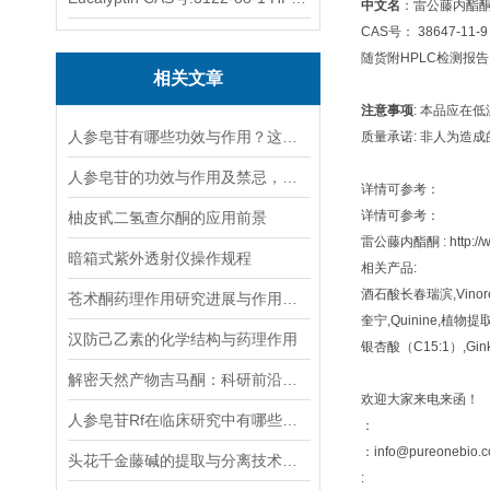
中文名
：雷公藤内酯
CAS号： 38647-11-9
随货附HPLC检测报
相关文章
注意事项
: 本品应在
人参皂苷有哪些功效与作用？这篇论文总结得很全！
质量承诺: 非人为造
人参皂苷的功效与作用及禁忌，你知道多少？
详情可参考：
详情可参考：
柚皮甙二氢查尔酮的应用前景
雷公藤内酯酮 : http://www
暗箱式紫外透射仪操作规程
相关产品:
酒石酸长春瑞滨,Vinorelbi
苍术酮药理作用研究进展与作用机制综述
奎宁,Quinine,植物提取物,
汉防己乙素的化学结构与药理作用
银杏酸（C15:1）,Ginkgo
解密天然产物吉马酮：科研前沿与未来应用展望
欢迎大家来电来函！
人参皂苷Rf在临床研究中有哪些应用进展？
：
：info@pureonebio.
头花千金藤碱的提取与分离技术研究
: