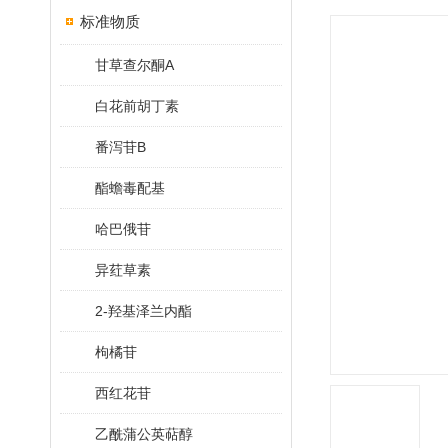
标准物质
甘草查尔酮A
白花前胡丁素
番泻苷B
酯蟾毒配基
哈巴俄苷
异荭草素
2-羟基泽兰内酯
枸橘苷
西红花苷
乙酰蒲公英萜醇