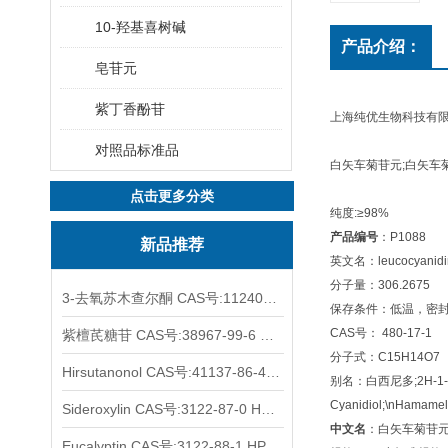
10-羟基喜树碱
产品介绍：
皂苷元
紫丁香酚苷
上海纯优生物科技有
对照品标准品
白矢车菊苷元;白矢车菊素 l
点击更多分类
纯度:≥98%
产品编号
：P1088
新品推荐
英文名：leucocyanidin;
分子量：306.2675
3-去氧苏木查尔酮 CAS号:112408-67-0 HPLC98%
保存条件：低温，密
CAS号： 480-17-1
紫檀芪糖苷 CAS号:38967-99-6 HPLC98%
分子式：C15H14O7
Hirsutanonol CAS号:41137-86-4 HPLC98%
别名：白西尼多;2H-1-Benzop
Cyanidiol;\nHamamel
Sideroxylin CAS号:3122-87-0 HPLC98%
中文名
：白矢车菊苷元
Eucalyptin CAS号:3122-88-1 HPLC98%