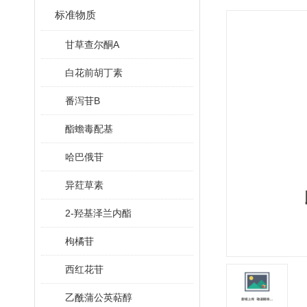
标准物质
甘草查尔酮A
白花前胡丁素
番泻苷B
酯蟾毒配基
哈巴俄苷
异荭草素
2-羟基泽兰内酯
枸橘苷
西红花苷
乙酰蒲公英萜醇