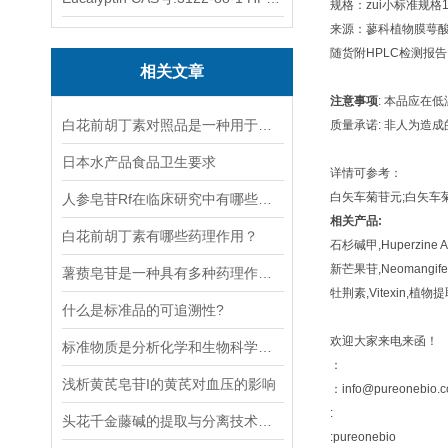
规格：zui小标准规格
来源：蓼科植物膜萼酸模（Ru
随货附HPLC检测报
相关文章
注意事项
: 本品应在
白花前胡丁素对照品是一种用于药物研发和质量控制的重要标准品
质量承诺: 非人为造
日本水产品食品卫生要求
详情可参考：
白矢车菊苷元;白矢车菊素 : htt
人参皂苷Rf在临床研究中有哪些应用进展？
相关产品:
白花前胡丁素有哪些药理作用？
石杉碱甲,Huperzine A,
新芒果苷,Neomangiferi
薯蓣皂苷是一种具有多种药理作用和应用价值的天然化合物
牡荆素,Vitexin,植物提取物
什么是标准品的可追溯性?
欢迎大家来电来函！
标准物质是分析化学和生物科学中非常重要的实验室参照物
：
浅析黄芪皂苷I的黄芪对血压的影响
：info@pureonebio.
:
头花千金藤碱的提取与分离技术研究
:pureonebio