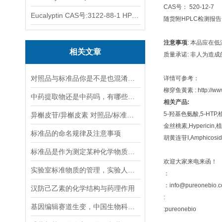
CAS号： 520-12-7
Eucalyptin CAS号:3122-88-1 HPLC98%
随货附HPLC检测报
注意事项
: 本品应在
相关文章
质量承诺: 非人为造
对照品与标准品你是不是也混淆概念了
详情可参考：
柳穿鱼黄素 : http://www.
中药提取物还是中药吗，有哪些不同之处？
相关产品:
5-羟基色氨酸,5-HTP,植物
异槲皮苷/异槲皮素 对照品/标准品 PureOneBio® 说明书与应用指南
金丝桃素,Hypericin,植物
标准品的命名规律及注意事项
胡黄连苷I,Amphicoside
标准品是作为测定某种化学物质含量或活性时所需参照物质
欢迎大家来电来函！
实验室标准物质的管理，实验人看过来！
：
：info@pureonebio.
汉防己乙素的化学结构与药理作用
:
基因编辑赛道生变，中国生物科技公司挑战西方主导地位
:pureonebio