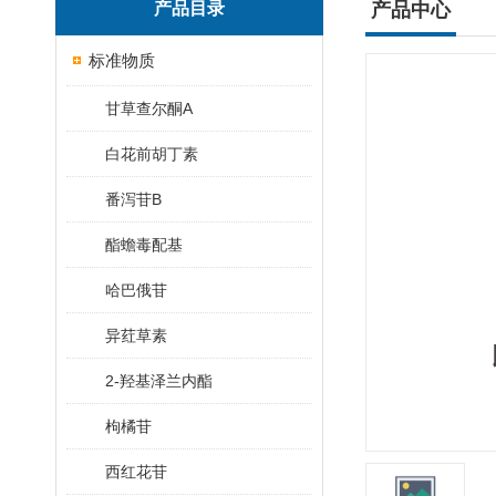
产品目录
产品中心
标准物质
甘草查尔酮A
白花前胡丁素
番泻苷B
酯蟾毒配基
哈巴俄苷
异荭草素
2-羟基泽兰内酯
枸橘苷
西红花苷