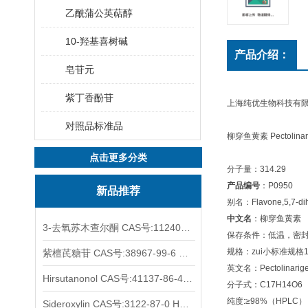
乙酰蒲公英萜醇
10-羟基喜树碱
产品介绍：
皂苷元
紫丁香酚苷
上海纯优生物科技有
对照品标准品
柳穿鱼黄素 Pectolinar
点击更多分类
分子量：314.29
产品编号
：P0950
新品推荐
别名：Flavone,5,7-dihy
中文名
：柳穿鱼黄素
3-去氧苏木查尔酮 CAS号:112408-67-0 HPLC98%
保存条件：低温，密
规格：zui小标准规格
紫檀芪糖苷 CAS号:38967-99-6 HPLC98%
英文名：Pectolinarigeni
Hirsutanonol CAS号:41137-86-4 HPLC98%
分子式：C17H14O6
纯度:≥98%（HPLC）
Sideroxylin CAS号:3122-87-0 HPLC98%