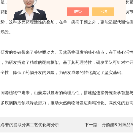
，山姜素在抗菌领域展现出潜力，能抑制多种常见病原微生物的生长繁
耐药性细菌感染、开发新型抗菌天然药物提供了核心依据。此外，它在调
优势，这种多元药理活性的叠加，在单一疾病干预之外，更能适配代谢性
用场景。
发的突破带来了关键驱动力。天然药物研发的核心痛点，在于核心活性
性，为研发搭建了精准的靶向框架。基于其药理特性，研发团队可针对性
安全性，降低了药物开发的风险，为研发成果的转化奠定了坚实基础。
源植物中走来，山姜素以显著的药理活性，搭建起连接传统医学智慧与
更多疾病防治领域释放潜力，推动天然药物研发迈向精准化、高效化的新
忍冬苷的提取分离工艺优化与分析
下一篇 :
丹酚酸B 对照品/标准品 