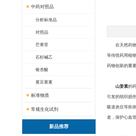
中药对照品
分析标准品
对照品
芒果苷
在天然药物研
等传统药用植
石杉碱乙
药物创新的重
银杏酸
黄豆黄素
山姜素
的
标准物质
引发的组织损
吸道炎症等疾
常规生化试剂
老，保护心血
新品推荐