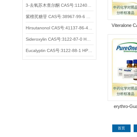
3-去氧苏木查尔酮 CAS号:112408-67-0 HPLC98%
紫檀芪糖苷 CAS号:38967-99-6 HPLC98%
Viteralone 
Hirsutanonol CAS号:41137-86-4 HPLC98%
HP
Sideroxylin CAS号:3122-87-0 HPLC98%
Eucalyptin CAS号:3122-88-1 HPLC98%
erythro-Gua
sinapyl e
首页