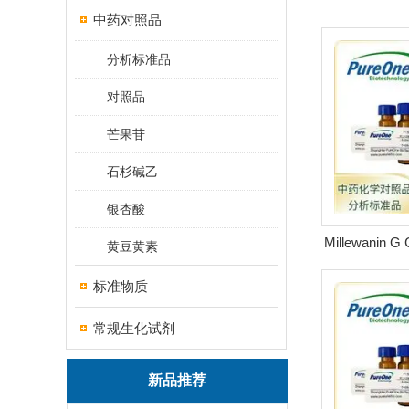
中药对照品
分析标准品
对照品
芒果苷
石杉碱乙
银杏酸
Millewanin G
黄豆黄素
0 H
标准物质
常规生化试剂
新品推荐