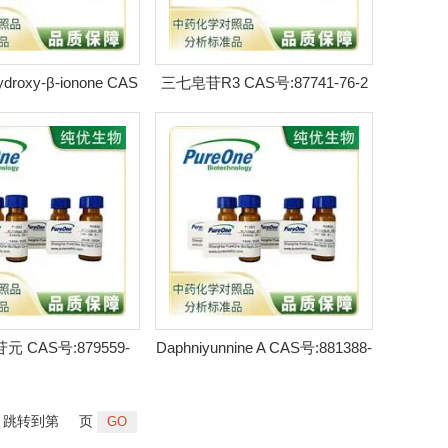
hydroxy-β-ionone CAS
三七皂苷R3 CAS号:87741-76-2
66-39-0 HPLC98
HPLC98%
 CAS号:879559-
Daphniyunnine A CAS号:881388-
-8 HPLC98%
87-0 HPLC98%
跳转到第
页