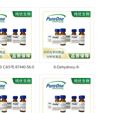
n B CAS号:87440-56-0
6-Dehydroxy-8-
HPLC98%
hydroxygaleopsinolone CAS
号:87440-66-