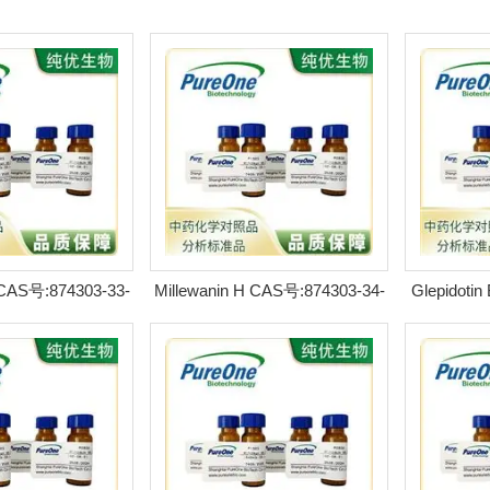
 CAS号:874303-33-
Millewanin H CAS号:874303-34-
Glepidoti
PLC98%
1 HPLC98%