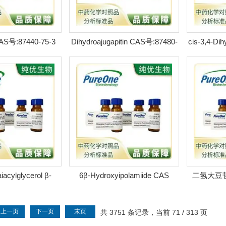
CAS号:87440-75-3
Dihydroajugapitin CAS号:87480-
cis-3,4-Di
LC98%
84-0 HPLC98%
号:8756
iacylglycerol β-
6β-Hydroxyipolamiide CAS
二氢大豆苷元
ther CAS号:8778
号:87797-84-0 HPLC98%
75
上一页
下一页
末页
共 3751 条记录，当前 71 / 313 页