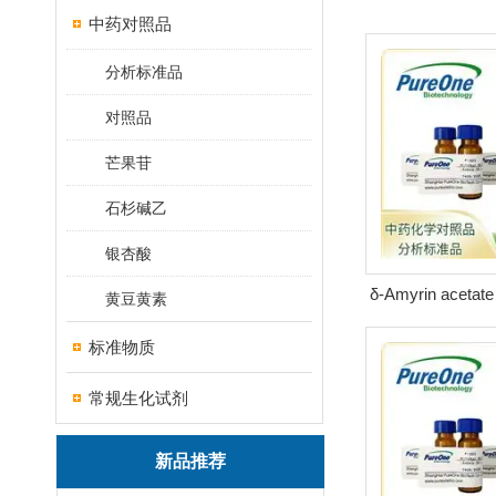
中药对照品
分析标准品
对照品
芒果苷
石杉碱乙
银杏酸
δ-Amyrin acetat
黄豆黄素
60-5 HP
标准物质
常规生化试剂
新品推荐