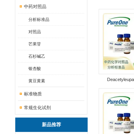
中药对照品
分析标准品
对照品
芒果苷
石杉碱乙
银杏酸
Deacetyleupa
黄豆黄素
号:38456-39-
标准物质
常规生化试剂
新品推荐