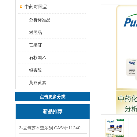
中药对照品
分析标准品
对照品
芒果苷
石杉碱乙
银杏酸
黄豆黄素
点击更多分类
新品推荐
3-去氧苏木查尔酮 CAS号:112408-67-0 HPLC98%