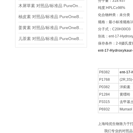
分子量：318.457
木犀草素 对照品/标准品 PureOneBio® 说明书与应用指南
纯度:HPLC≥98%
化合物种类：未分类
柚皮素 对照品/标准品 PureOneBio® 说明书与应用指南
规格：最小标准规格10
姜黄素 对照品/标准品 PureOneBio® 说明书与应用指南
分子式：C20H30O3
别名：ent-17-Hydroxyk
儿茶素 对照品/标准品 PureOneBio® 说明书与应用指南
保存条件：2-8摄氏
ent-17-Hydroxykaur
P8382
ent-17-
P1768
(2R,3
P0382
洋蓟素
P1284
黄嘌呤
P3315
去甲基土
P6932
Murraol
上海纯优生物致力于
我们专业的对照品研