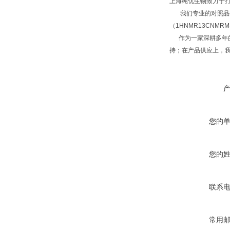
上海纯优生物致力于
我们专业的对照品研
（1HNMR13CNM
作为一家深耕多年的
持；在产品供应上，
您的
您的
联系
常用