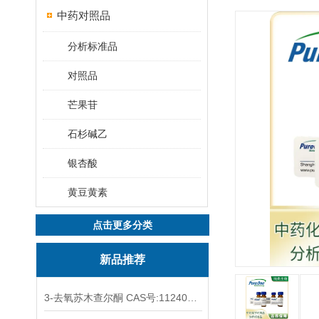
中药对照品
分析标准品
对照品
芒果苷
石杉碱乙
银杏酸
黄豆黄素
点击更多分类
新品推荐
3-去氧苏木查尔酮 CAS号:112408-67-0 HPLC98%