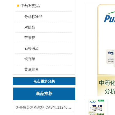
中药对照品
分析标准品
对照品
芒果苷
石杉碱乙
银杏酸
黄豆黄素
点击更多分类
新品推荐
3-去氧苏木查尔酮 CAS号:112408-67-0 HPLC98%