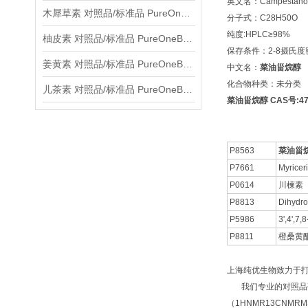
英文名：Campestano
木犀草素 对照品/标准品 PureOneBio® 说明书与应用指南
分子式：C28H50O
纯度:HPLC≥98%
柚皮素 对照品/标准品 PureOneBio® 说明书与应用指南
保存条件：2-8摄氏
姜黄素 对照品/标准品 PureOneBio® 说明书与应用指南
中文名：
菜油甾烷醇
化合物种类：未分类
儿茶素 对照品/标准品 PureOneBio® 说明书与应用指南
菜油甾烷醇 CAS号:474
P8563
菜油甾
P7661
Myricer
P0614
川楝素
P8813
Dihydro
P5986
3',4'
P8811
橙桑黄
上海纯优生物致力于
我们专业的对照品研
（1HNMR13CNM