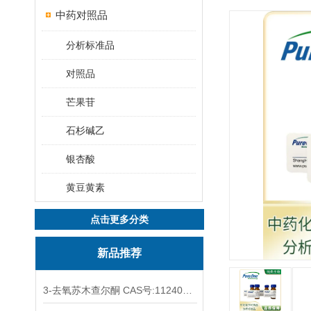
中药对照品
分析标准品
对照品
芒果苷
石杉碱乙
银杏酸
黄豆黄素
点击更多分类
新品推荐
3-去氧苏木查尔酮 CAS号:112408-67-0 HPLC98%