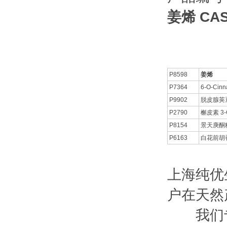
姜烯 CAS
P8598
姜烯
P7364
6-O-Cinn
P9902
脱皮腺荚
P2790
槲皮素 3-
P8154
景天庚酮
P6163
白花前胡香
上海纯优
户在天然
我们专