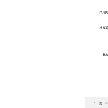
详细
补充
验
上一篇 :
3