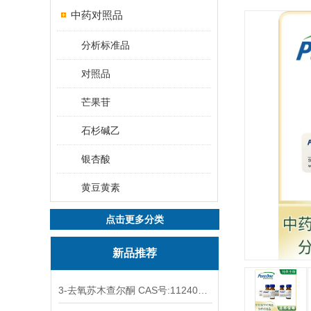
中药对照品
分析标准品
对照品
芒果苷
石杉碱乙
银杏酸
黄豆黄素
点击更多分类
新品推荐
3-去氧苏木查尔酮 CAS号:112408-67-0 HPLC98%