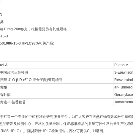
A
O
类
10mg-20mg/支，根据需要另有其他规格
15-3
:501086-15-3 HPLC98%
相关产品:
sol A
Pilosol A
表中国台湾三尖杉碱
3-Epiwilso
醇-4'-O-β-D-(6''-O-没食子酰)葡萄糖苷
Resveratrol
黄酮
ar-Turmero
香叶酯
Geranylace
黄素-3-芸香糖苷
Tamarixetin
于打造一个专业的中药标准化研究服务平台，为广大客户在天然产物有效成分中草药
研发及检测中心，严格的质量控制，保证标准样品的质量可控性及批量生产的稳定性
NMRMS HPLC）,并随货附赠HPLC检测报告，部分可提供C、H谱图。