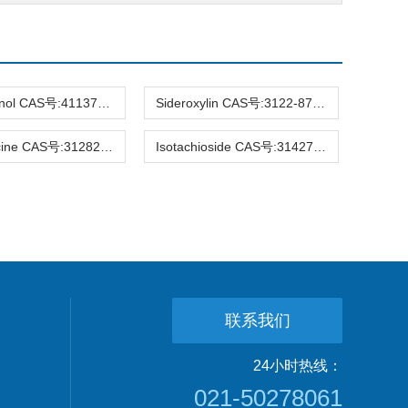
Hirsutanonol CAS号:41137-86-4 HPLC98%
Sideroxylin CAS号:3122-87-0 HPLC98%
Raucaffricine CAS号:31282-07-2 HPLC98%
Isotachioside CAS号:31427-08-4 HPLC98%
联系我们
24小时热线：
021-50278061