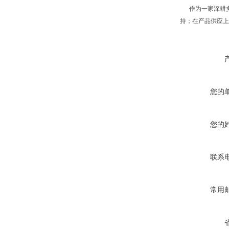
作为一家深耕多
持；在产品供应上
您的
您的
联系
常用