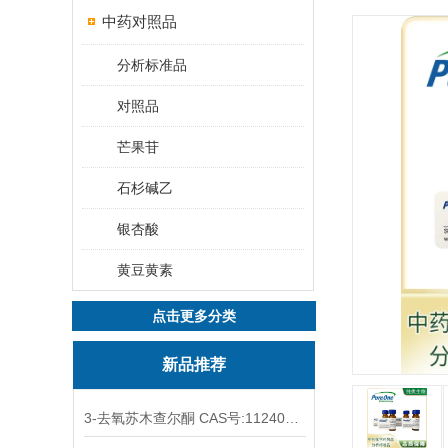
中药对照品
分析标准品
对照品
芒果苷
石杉碱乙
银杏酸
黄豆黄素
点击更多分类
新品推荐
3-去氧苏木查尔酮 CAS号:112408-67-0 HPLC98%