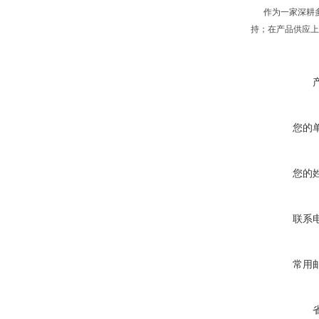
作为一家深耕多
持；在产品供应上
您的
您的
联系
常用