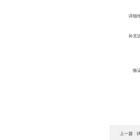
详细
补充
验
上一篇 :
伏