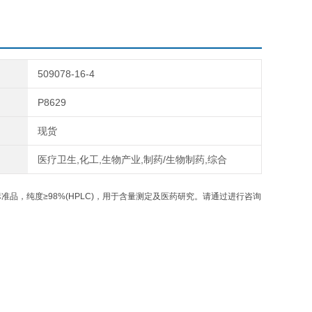
509078-16-4
P8629
现货
医疗卫生,化工,生物产业,制药/生物制药,综合
品，纯度≥98%(HPLC)，用于含量测定及医药研究。请通过进行咨询