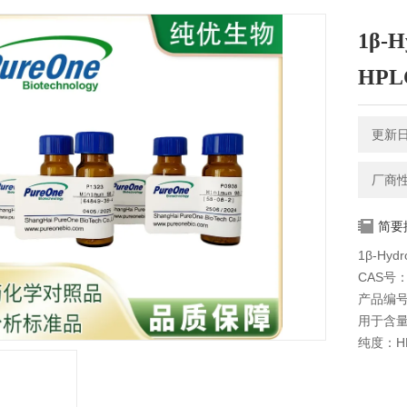
1β-H
HPL
更新日期
厂商
简要
1β-Hydr
CAS号：5
产品编号
用于含
纯度：HP