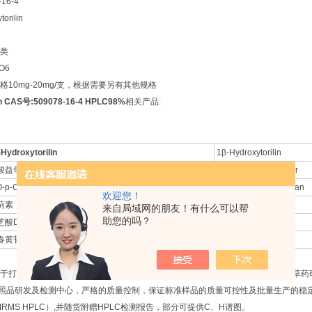
16-4
orilin
类
O6
10mg-20mg/支，根据需要另有其他规格
lin CAS号:509078-16-4 HPLC98%
相关产品:
-Hydroxytorilin
1β-Hydroxytorilin
酸益母草碱
Leonurine hydrochlor
O-p-Coumaroyloleanolic acid
3-O-p-Coumaroylolean
欢迎您！
蓟素
Cynarin
来自局域网的朋友！有什么可以帮
助您的吗？
芝酸D
Lucidenic acid D
春黄苷
Sinensin
于打造一个专业的中药标准化研究服务平台，为广大客户在天然产物有效成分中草药
研发及检测中心，严格的质量控制，保证标准样品的质量可控性及批量生产的稳定性
NMRMS HPLC）,并随货附赠HPLC检测报告，部分可提供C、H谱图。