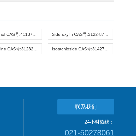
Hirsutanonol CAS号:41137-86-4 HPLC98%
Sideroxylin CAS号:3122-87-0 HPLC98%
Raucaffricine CAS号:31282-07-2 HPLC98%
Isotachioside CAS号:31427-08-4 HPLC98%
联系我们
24小时热线：
021-50278061