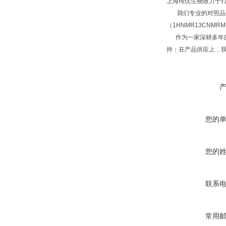
上海纯优生物致力于
我们专业的对照品研
（1HNMR13CNM
作为一家深耕多年的
持；在产品供应上，
您的
您的
联系
常用