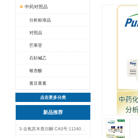
中药对照品
分析标准品
对照品
芒果苷
石杉碱乙
银杏酸
黄豆黄素
点击更多分类
新品推荐
3-去氧苏木查尔酮 CAS号:112408-67-0 HPLC98%