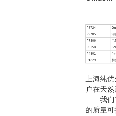
P8724
Oni
P2785
湖
P7306
4'
P8158
Sc
P4801
(-
P1329
胸
上海纯优
户在天然
我们专
的质量可