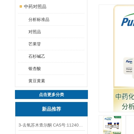
中药对照品
分析标准品
对照品
芒果苷
石杉碱乙
银杏酸
黄豆黄素
点击更多分类
新品推荐
3-去氧苏木查尔酮 CAS号:112408-67-0 HPLC98%