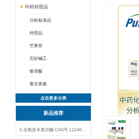
中药对照品
分析标准品
对照品
芒果苷
石杉碱乙
银杏酸
黄豆黄素
点击更多分类
新品推荐
3-去氧苏木查尔酮 CAS号:112408-67-0 HPLC98%