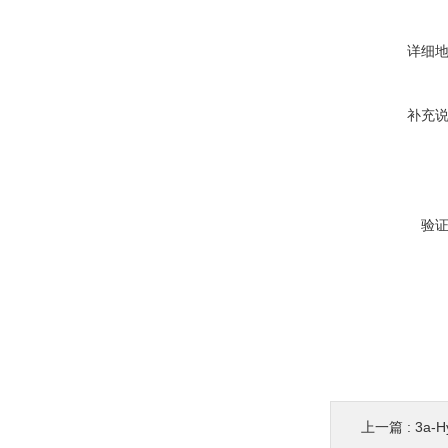
详细
补充
验
上一篇 :
3a-Hyd