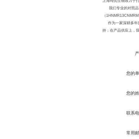
上海纯优生物致力于
我们专业的对照品研
（1HNMR13CNM
作为一家深耕多年的
持；在产品供应上，
您的
您的
联系
常用