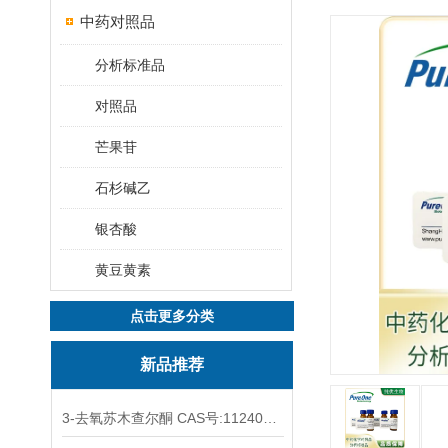
中药对照品
分析标准品
对照品
芒果苷
石杉碱乙
银杏酸
黄豆黄素
点击更多分类
新品推荐
3-去氧苏木查尔酮 CAS号:112408-67-0 HPLC98%