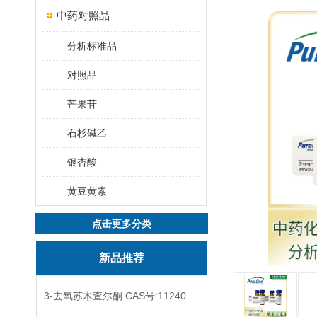
中药对照品
分析标准品
对照品
芒果苷
石杉碱乙
银杏酸
黄豆黄素
点击更多分类
新品推荐
3-去氧苏木查尔酮 CAS号:112408-67-0 HPLC98%