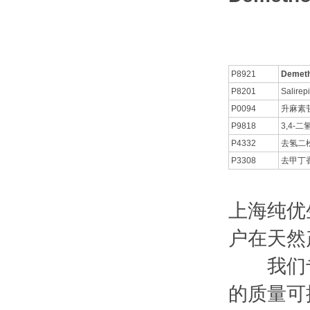
P8921
Demeth
P8201
Salirep
P0094
升麻素
P9818
3,4-二
P4332
去氢二松
P3308
去甲丁
上海纯优
户在天然
我们专
的质量可