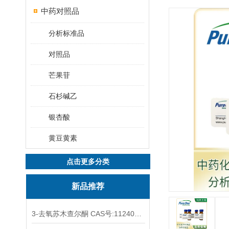
中药对照品
分析标准品
对照品
芒果苷
石杉碱乙
银杏酸
黄豆黄素
点击更多分类
新品推荐
3-去氧苏木查尔酮 CAS号:112408-67-0 HPLC98%