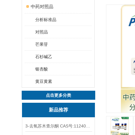
中药对照品
分析标准品
对照品
芒果苷
石杉碱乙
银杏酸
黄豆黄素
点击更多分类
新品推荐
3-去氧苏木查尔酮 CAS号:112408-67-0 HPLC98%