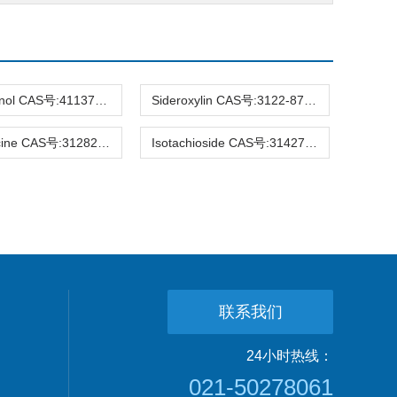
Hirsutanonol CAS号:41137-86-4 HPLC98%
Sideroxylin CAS号:3122-87-0 HPLC98%
Raucaffricine CAS号:31282-07-2 HPLC98%
Isotachioside CAS号:31427-08-4 HPLC98%
联系我们
24小时热线：
021-50278061