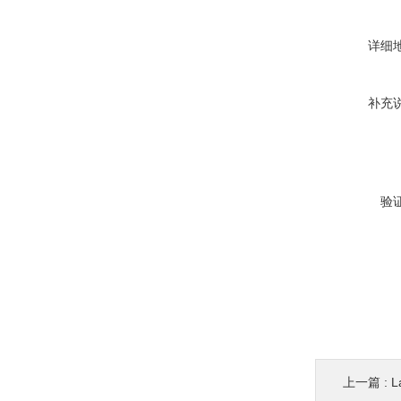
详细
补充
验
上一篇 :
L