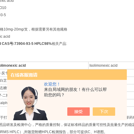
ic acid
O10
3-5
10mg-20mg/支，根据需要另有其他规格
c acid
cid CAS号:73904-93-5 HPLC98%
相关产品:
olimonexic acid
Isolimonexic acid
1-反十八烯酸
Octadec-11-enoic aci
白芷素
Angenomalin
欢迎您！
志糖苷B
Tenuifoliside B
来自局域网的朋友！有什么可以帮
助您的吗？
,7-二羟基-6,8-二甲氧基黄酮
6-Methoxywogonin
2alpha-羟基鱼藤酮
12-alpha-Hydroxyrote
于打造一个专业的中药标准化研究服务平台，为广大客户在天然产物有效成分中草药
研发及检测中心，严格的质量控制，保证标准样品的质量可控性及批量生产的稳定性
NMRMS HPLC）,并随货附赠HPLC检测报告，部分可提供C、H谱图。