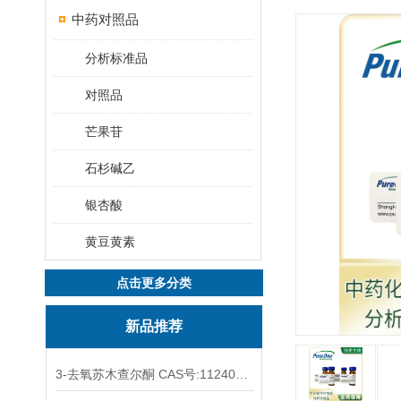
中药对照品
分析标准品
对照品
芒果苷
石杉碱乙
银杏酸
黄豆黄素
点击更多分类
新品推荐
3-去氧苏木查尔酮 CAS号:112408-67-0 HPLC98%