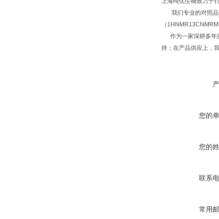
上海纯优生物致力于
我们专业的对照品研
（1HNMR13CNM
作为一家深耕多年的
持；在产品供应上，
您的
您的
联系
常用