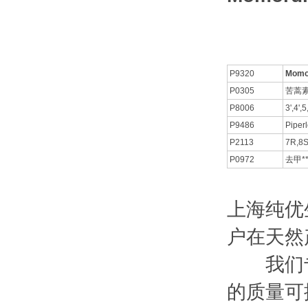
P9320
Momo
P0305
苦蒿
P8006
3',4'
P9486
Piperl
P2113
7R,
P0972
去甲**
上海纯优
户在天然
我们专
的质量可