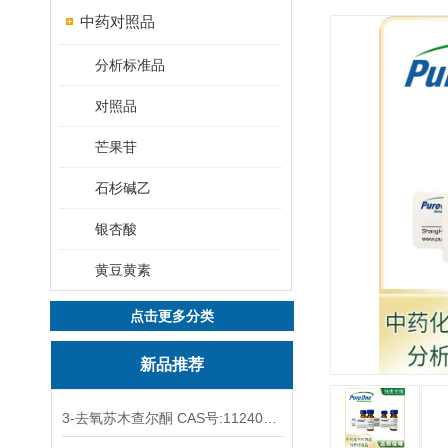
中药对照品
分析标准品
对照品
芒果苷
石杉碱乙
银杏酸
黄豆黄素
点击更多分类
新品推荐
3-去氧苏木查尔酮 CAS号:112408-67-0 HPLC98%