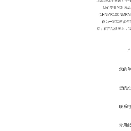
上海纯优生物致力于
我们专业的对照品研
（1HNMR13CNM
作为一家深耕多年的
持；在产品供应上，
您的
您的
联系
常用