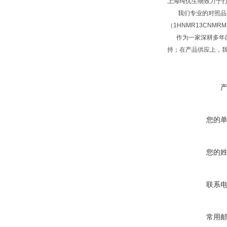
上海纯优生物致力于
我们专业的对照品研
（1HNMR13CNM
作为一家深耕多年的
持；在产品供应上，
您的
您的
联系
常用