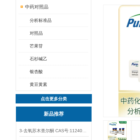
中药对照品
分析标准品
对照品
芒果苷
石杉碱乙
银杏酸
黄豆黄素
点击更多分类
新品推荐
3-去氧苏木查尔酮 CAS号:112408-67-0 HPLC98%