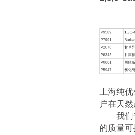
P9589
1,3,5-
P7991
Barba
P2678
甘草异
P8343
甘露
P0661
川续断
P5947
氯化芍
上海纯优
户在天然
我们专
的质量可