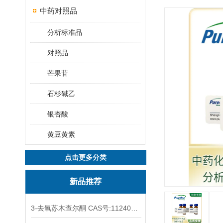
中药对照品
分析标准品
对照品
芒果苷
石杉碱乙
银杏酸
黄豆黄素
点击更多分类
新品推荐
3-去氧苏木查尔酮 CAS号:112408-67-0 HPLC98%