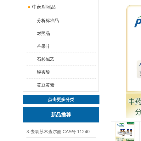
中药对照品
分析标准品
对照品
芒果苷
石杉碱乙
银杏酸
黄豆黄素
点击更多分类
新品推荐
3-去氧苏木查尔酮 CAS号:112408-67-0 HPLC98%