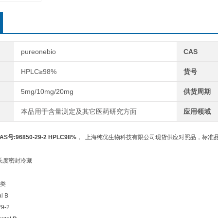
pureonebio
CAS
HPLC≥98%
货号
5mg/10mg/20mg
供货周期
本品用于含量测定及其它医药研究方面
应用领域
CAS号:96850-29-2 HPLC98%
， 上海纯优生物科技有限公司现货供应对照品，标准品，
摄氏度密封冷藏
类
l B
9-2