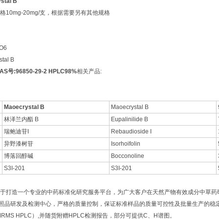
stal B
10mg-20mg/支，根据需要另有其他规格
O6
al B
CAS号:96850-29-2 HPLC98%
相关产品:
Maoecrystal B
Maoecrystal B
林泽兰内酯 B
Eupalinilide B
瑞鲍迪苷I
Rebaudioside I
异野漆树苷
Isorhoifolin
博落回醇碱
Bocconoline
S3I-201
S3I-201
于打造一个专业的中药标准化研究服务平台，为广大客户在天然产物有效成分中草药
研发及检测中心，严格的质量控制，保证标准样品的质量可控性及批量生产的稳定性
NMRMS HPLC）,并随货附赠HPLC检测报告，部分可提供C、H谱图。