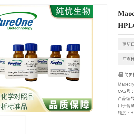
Maoe
HPL
更新日期
厂商
简要
Maoecr
CAS号：9
产品编号
用于含
纯度：HP