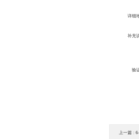
详细
补充
验
上一篇 :
6-