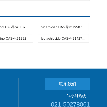
Hirsutanonol CAS号:41137-86-4 HPLC98%
Sideroxylin CAS号:3122-87-0 HPLC98%
Raucaffricine CAS号:31282-07-2 HPLC98%
Isotachioside CAS号:31427-08-4 HPLC98%
联系我们
24小时热线：
021-50278061