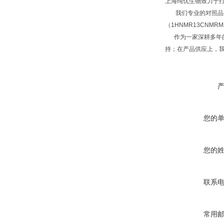
上海纯优生物致力于
我们专业的对照品研
（1HNMR13CNM
作为一家深耕多年的
持；在产品供应上，
您的
您的
联系
常用