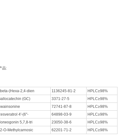
产品:
beta-(Hexa-2,4-dien
1136245-81-2
HPLC≥98%
allocatechin (GC)
3371-27-5
HPLC≥98%
wainsonine
72741-87-8
HPLC≥98%
esveratrol 4'-(6''-
64898-03-9
HPLC≥98%
orwogonin 5,7,8-tri
23050-38-6
HPLC≥98%
2-O-Methylcarnosic
62201-71-2
HPLC≥98%