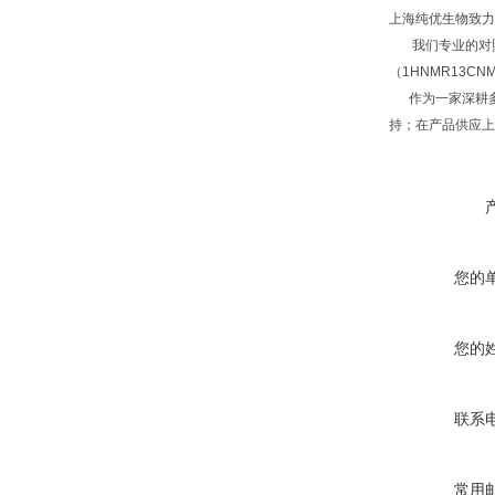
上海纯优生物致力
我们专业的对照品
（1HNMR13C
作为一家深耕多
持；在产品供应上
您的
您的
联系
常用