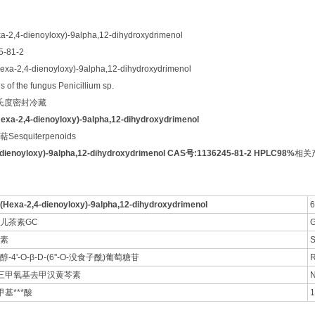
2,4-dienoyloxy)-9alpha,12-dihydroxydrimenol
-81-2
-2,4-dienoyloxy)-9alpha,12-dihydroxydrimenol
of the fungus Penicillium sp.
摄氏度密封冷藏
Hexa-2,4-dienoyloxy)-9alpha,12-dihydroxydrimenol
squiterpenoids
-dienoyloxy)-9alpha,12-dihydroxydrimenol CAS号:1136245-81-2 HPLC98%
相关
-(Hexa-2,4-dienoyloxy)-9alpha,12-dihydroxydrimenol
6
儿茶素GC
G
素
S
-4'-O-β-D-(6''-O-没食子酰)葡萄糖苷
R
,8-三甲氧基去甲汉黄芩素
N
-甲基***酸
1