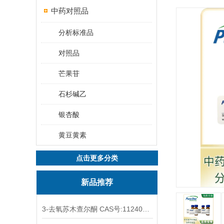
中药对照品
分析标准品
对照品
芒果苷
石杉碱乙
银杏酸
黄豆黄素
点击更多分类
新品推荐
3-去氧苏木查尔酮 CAS号:112408-67-0 HPLC98%