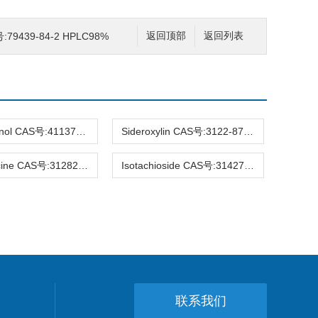
79439-84-2 HPLC98%
返回顶部
返回列表
Hirsutanonol CAS号:41137-86-4 HPLC98%
Sideroxylin CAS号:3122-87-0 HPLC98%
Raucaffricine CAS号:31282-07-2 HPLC98%
Isotachioside CAS号:31427-08-4 HPLC98%
联系我们