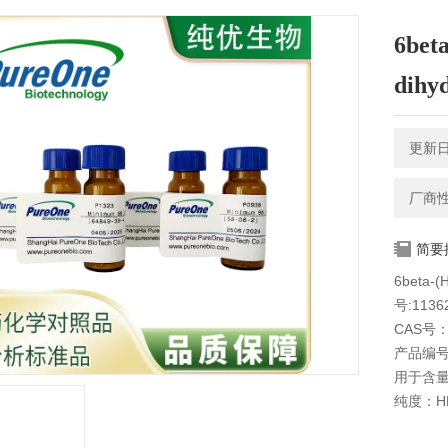
6beta
dihy
更新日期
厂商
简要
6beta-(
号:1136
CAS号：1
产品编号
用于含
纯度：HP