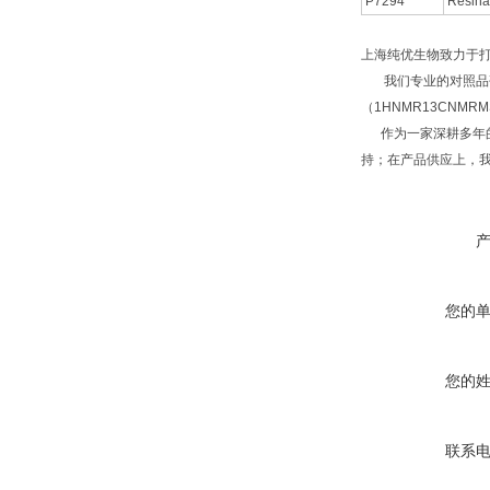
P7294
Resina
上海纯优生物致力于
我们专业的对照品研
（1HNMR13CNM
作为一家深耕多年的
持；在产品供应上，
您的
您的
联系