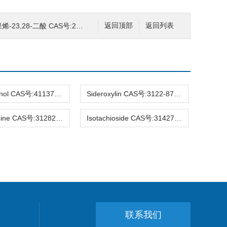
-二酸 CAS号:226562-47-6 HPLC98%
返回顶部
返回列表
Hirsutanonol CAS号:41137-86-4 HPLC98%
Sideroxylin CAS号:3122-87-0 HPLC98%
Raucaffricine CAS号:31282-07-2 HPLC98%
Isotachioside CAS号:31427-08-4 HPLC98%
联系我们