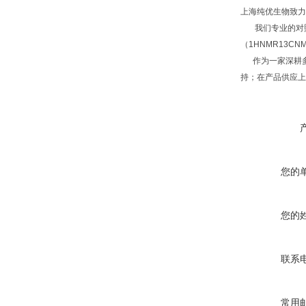
上海纯优生物致力
我们专业的对照品
（1HNMR13C
作为一家深耕多
持；在产品供应上
您的
您的
联系
常用