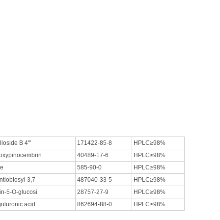
loside B 4'''
171422-85-8
HPLC≥98%
oxypinocembrin
40489-17-6
HPLC≥98%
de
585-90-0
HPLC≥98%
tiobiosyl-3,7
487040-33-5
HPLC≥98%
in-5-O-glucosi
28757-27-9
HPLC≥98%
uluronic acid
862694-88-0
HPLC≥98%