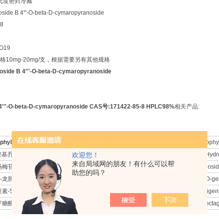
摄氏度密封冷藏
de B 4'''-O-beta-D-cymaropyranoside
8
O19
10mg-20mg/支，根据需要另有其他规格
oside B 4'''-O-beta-D-cymaropyranoside
 4'''-O-beta-D-cymaropyranoside CAS号:171422-85-8 HPLC98%
相关产品:
phylloside B 4'''-O-beta-D-cymaropyranoside
Otophyl
-羟基乔松素
欢迎您！
2-Hydr
来自局域网的朋友！有什么可以帮
杨梅苷
Geosi
助您的吗？
O-龙胆二糖基-3,7-二甲氧基-8-羟基氧杂蒽酮
1-O-gen
素-5-O-葡萄糖苷
apigen
罗糖醛酸八糖
L-octag