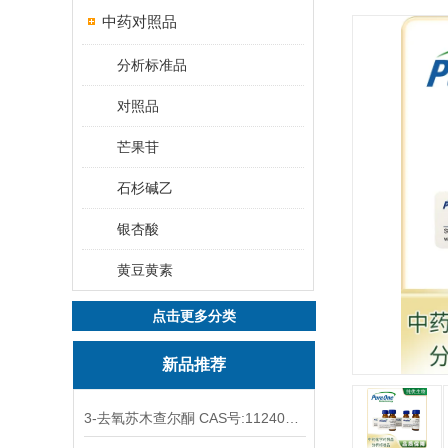
中药对照品
分析标准品
对照品
芒果苷
石杉碱乙
银杏酸
黄豆黄素
点击更多分类
新品推荐
3-去氧苏木查尔酮 CAS号:112408-67-0 HPLC98%