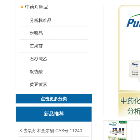
中药对照品
分析标准品
对照品
芒果苷
石杉碱乙
银杏酸
黄豆黄素
点击更多分类
新品推荐
3-去氧苏木查尔酮 CAS号:112408-67-0 HPLC98%