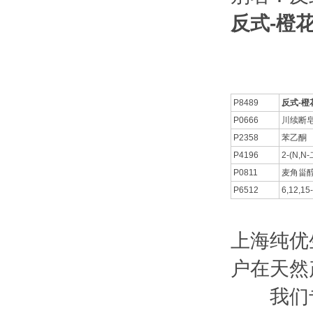
反式-橙花叔
P8489
反式-橙
P0666
川续断
P2358
苯乙酮
P4196
2-(N,
P0811
麦角甾
P6512
6,12,1
上海纯优
户在天然
我们专