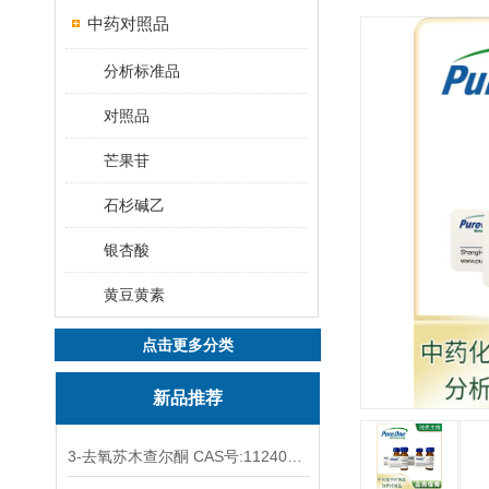
中药对照品
分析标准品
对照品
芒果苷
石杉碱乙
银杏酸
黄豆黄素
点击更多分类
新品推荐
3-去氧苏木查尔酮 CAS号:112408-67-0 HPLC98%