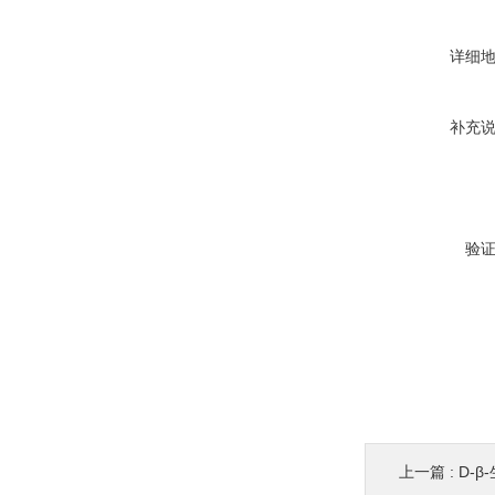
详细
补充
验
上一篇 :
D-β