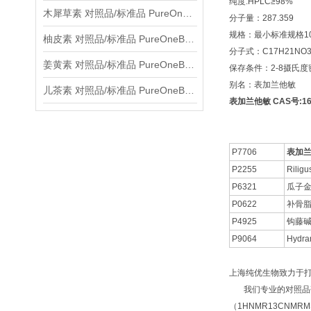
纯度:HPLC≥98%
木犀草素 对照品/标准品 PureOneBio® 说明书与应用指南
分子量：287.359
规格：最小标准规格10
柚皮素 对照品/标准品 PureOneBio® 说明书与应用指南
分子式：C17H21NO
姜黄素 对照品/标准品 PureOneBio® 说明书与应用指南
保存条件：2-8摄氏
别名：表加兰他敏
儿茶素 对照品/标准品 PureOneBio® 说明书与应用指南
表加兰他敏 CAS号:166
P7706
表加
P2255
Riligus
P6321
瓜子
P0622
补骨脂
P4925
钩藤碱
P9064
Hydra
上海纯优生物致力于
我们专业的对照品研
（1HNMR13CNM