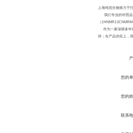
上海纯优生物致力于
我们专业的对照品研
（1HNMR13CNM
作为一家深耕多年的
持；在产品供应上，
您的
您的
联系