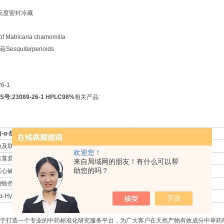
摄氏度密封冷藏
 Matricaria chamomilla
squiterpenoids
6-1
S号:23089-26-1 HPLC98%
相关产品:
-)-α-红没药醇
alpha-Bisabolol
白及联菲B
Blestriarene B
欢迎您！
东莨菪苷
Scopolin
来自局域网的朋友！有什么可以帮
助您的吗？
莲心碱高氯酸盐
Liensinine diperchlo
蟾蜍色胺
Bufotenine
α-Hydroxystigmasterol
7α-Hydroxystigmaster
于打造一个专业的中药标准化研究服务平台，为广大客户在天然产物有效成分中草药