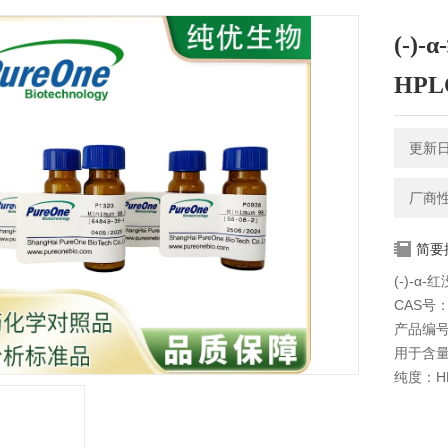
(-)-
HPL
更新日期
厂商
简要
(-)-α-
CAS号：2
产品编号
用于含
纯度：HP