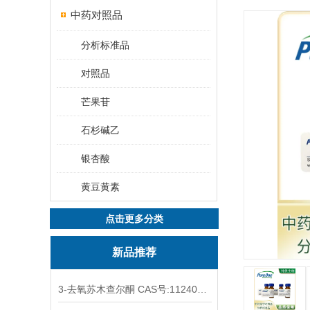
中药对照品
分析标准品
对照品
芒果苷
石杉碱乙
银杏酸
黄豆黄素
点击更多分类
新品推荐
3-去氧苏木查尔酮 CAS号:112408-67-0 HPLC98%