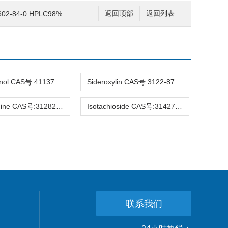
2-84-0 HPLC98%
返回顶部
返回列表
Hirsutanonol CAS号:41137-86-4 HPLC98%
Sideroxylin CAS号:3122-87-0 HPLC98%
Raucaffricine CAS号:31282-07-2 HPLC98%
Isotachioside CAS号:31427-08-4 HPLC98%
联系我们