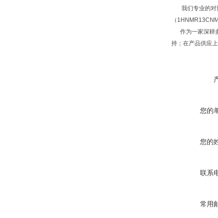
我们专业的对照品
（1HNMR13C
作为一家深耕多
持；在产品供应上
您的
您的
联系
常用