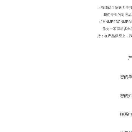
上海纯优生物致力于
我们专业的对照品研
（1HNMR13CNM
作为一家深耕多年的
持；在产品供应上，
您的
您的
联系