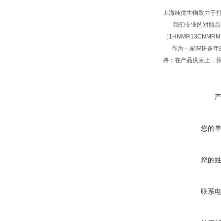
上海纯优生物致力于
我们专业的对照品研
（1HNMR13CNM
作为一家深耕多年的
持；在产品供应上，
您的
您的
联系