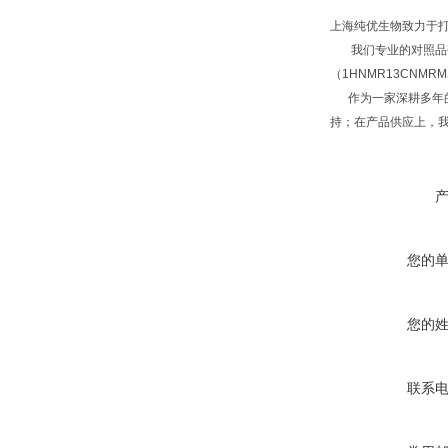
上海纯优生物致力于
我们专业的对照品研
（1HNMR13CNM
作为一家深耕多年的
持；在产品供应上，
您的
您的
联系