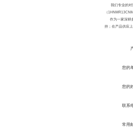
我们专业的对照品
（1HNMR13C
作为一家深耕多
持；在产品供应上
您的
您的
联系
常用