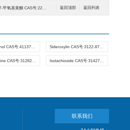
基黄酮 CAS号:22384-63-0 HPLC98%
返回顶部
返回列表
Hirsutanonol CAS号:41137-86-4 HPLC98%
Sideroxylin CAS号:3122-87-0 HPLC98%
Raucaffricine CAS号:31282-07-2 HPLC98%
Isotachioside CAS号:31427-08-4 HPLC98%
联系我们