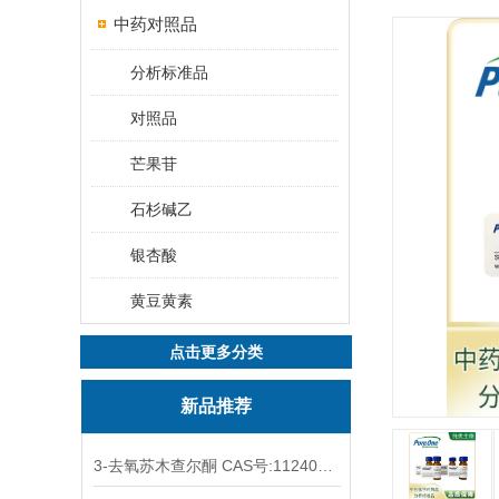
中药对照品
分析标准品
对照品
芒果苷
石杉碱乙
银杏酸
黄豆黄素
点击更多分类
新品推荐
3-去氧苏木查尔酮 CAS号:112408-67-0 HPLC98%