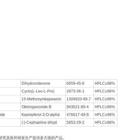
Dihydrorotenone
6659-45-6
HPLC≥98%
Cyclo(L-Leu-L-Pro)
2873-36-1
HPLC≥98%
15-Methoxymkapwanin
1309920-99-7
HPLC≥98%
Oblonganoside B
943021-89-4
HPLC≥98%
ide
Kaempferol-3-O-alpha
476617-49-9
HPLC≥98%
(-)-Cephaeline dihyd
5853-29-2
HPLC≥98%
研究及医药研发生产提供多方面的产品。