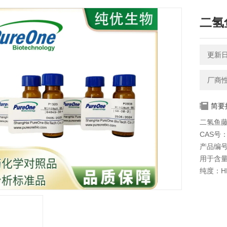
二氢鱼
更新日期
厂商
简要
二氢鱼藤酮
CAS号：6
产品编号
用于含
纯度：HP