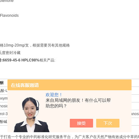
tenone
vonoids
10mg-20mg/支，根据需要另有其他规格
摄氏度密封冷藏
659-45-6 HPLC98%
相关产品:
酮
氨酸-L-脯氨酸)
欢迎您！
oxymkapwanin
来自局域网的朋友！有什么可以帮
助您的吗？
noside B
ol-3-O-α-L-rhamnopyranosyl-(1->6)-β-D-glucopyranosyl-(1→2)-β-D-glucopyranos
酚碱
于打造一个专业的中药标准化研究服务平台，为广大客户在天然产物有效成分中草药