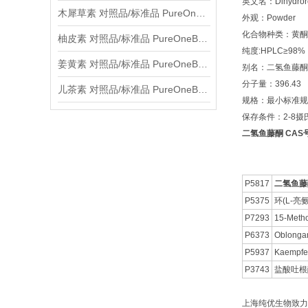
英文名：Dihydroro
木犀草素 对照品/标准品 PureOneBio® 说明书与应用指南
外观：Powder
化合物种类：黄酮Fla
柚皮素 对照品/标准品 PureOneBio® 说明书与应用指南
纯度:HPLC≥98%
姜黄素 对照品/标准品 PureOneBio® 说明书与应用指南
别名：二氢鱼藤酮
分子量：396.43
儿茶素 对照品/标准品 PureOneBio® 说明书与应用指南
规格：最小标准规格
保存条件：2-8
二氢鱼藤酮 CAS号:6
P5817
二氢鱼藤
P5375
环(L-亮
P7293
15-Meth
P6373
Oblonga
P5937
Kaempfer
P3743
盐酸吐根
上海纯优生物致力