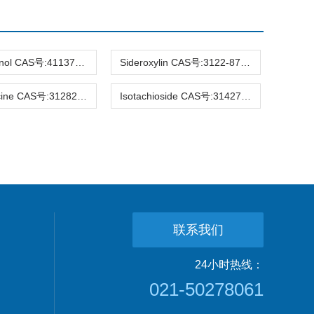
Hirsutanonol CAS号:41137-86-4 HPLC98%
Sideroxylin CAS号:3122-87-0 HPLC98%
Raucaffricine CAS号:31282-07-2 HPLC98%
Isotachioside CAS号:31427-08-4 HPLC98%
联系我们
24小时热线：
021-50278061