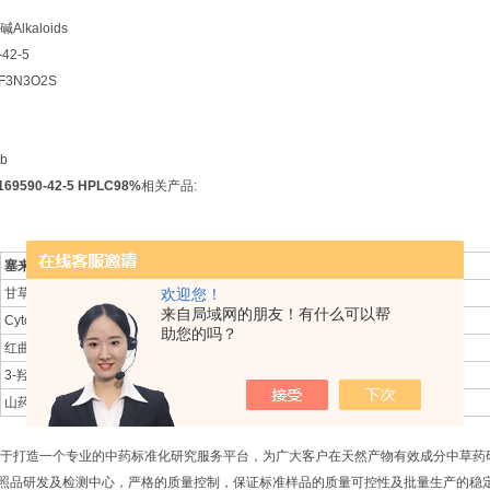
lkaloids
42-5
3N3O2S
b
9590-42-5 HPLC98%
相关产品:
塞来昔布
Celecoxib
甘草***
欢迎您！
Glycycoumarin
来自局域网的朋友！有什么可以帮
Cytosporone B
Cytosporone B
助您的吗？
红曲黄素
Ankaflavin
3-羟基***
3-Hydroxycoumarin
山药素 IV
Batatasin IV
于打造一个专业的中药标准化研究服务平台，为广大客户在天然产物有效成分中草药
品研发及检测中心，严格的质量控制，保证标准样品的质量可控性及批量生产的稳定性