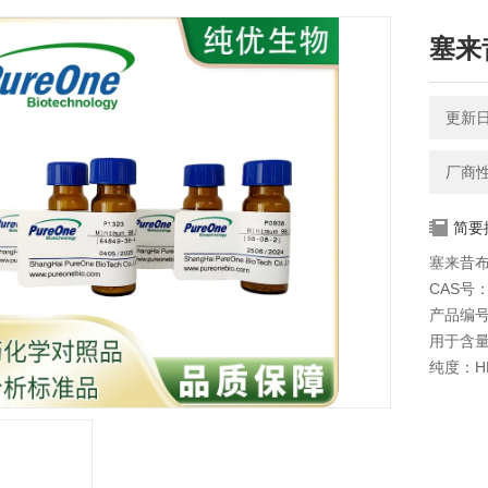
塞来昔
更新日期
厂商
简要
塞来昔布 
CAS号：1
产品编号
用于含
纯度：HP