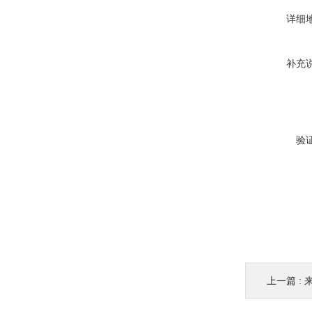
详细
补充
验
上一篇 :
来