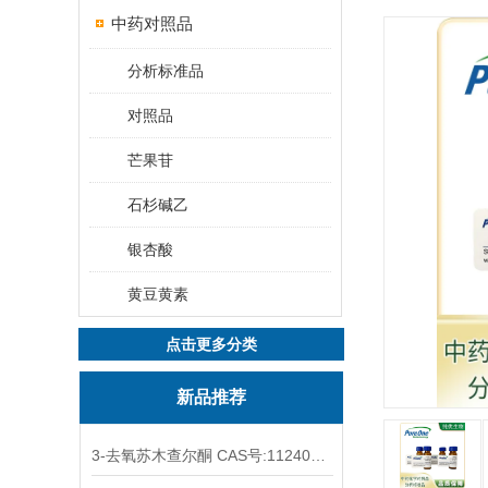
中药对照品
分析标准品
对照品
芒果苷
石杉碱乙
银杏酸
黄豆黄素
点击更多分类
新品推荐
3-去氧苏木查尔酮 CAS号:112408-67-0 HPLC98%